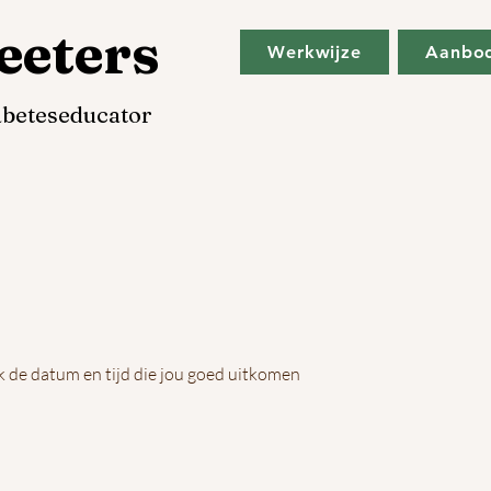
eeters
Werkwijze
Aanbo
iabeteseducator
 de datum en tijd die jou goed uitkomen