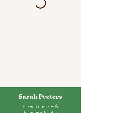
Sarah Peeters
Erkend diëtiste &
d
iabeteseducator