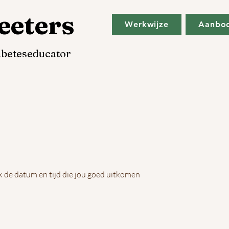
eeters
Werkwijze
Aanbo
iabeteseducator
 de datum en tijd die jou goed uitkomen